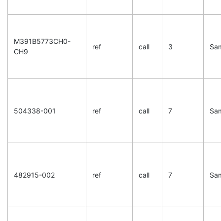
M391B5773CH0-
ref
call
3
Sa
CH9
504338-001
ref
call
7
Sa
482915-002
ref
call
7
Sa