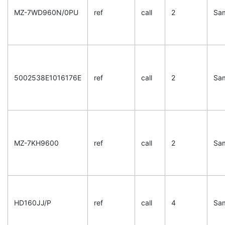
MZ-7WD960N/0PU
ref
call
2
Sa
5002538E1016176E
ref
call
2
Sa
MZ-7KH9600
ref
call
2
Sa
HD160JJ/P
ref
call
4
Sa