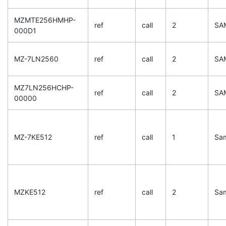
MZMTE256HMHP-
ref
call
2
SA
000D1
MZ-7LN2560
ref
call
2
SA
MZ7LN256HCHP-
ref
call
2
SA
00000
MZ-7KE512
ref
call
1
Sa
MZKE512
ref
call
2
Sa