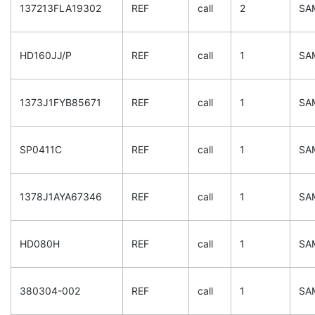
137213FLA19302
REF
call
2
SA
HD160JJ/P
REF
call
1
SA
1373J1FYB85671
REF
call
1
SA
SP0411C
REF
call
1
SA
1378J1AYA67346
REF
call
1
SA
HD080H
REF
call
1
SA
380304-002
REF
call
1
SA