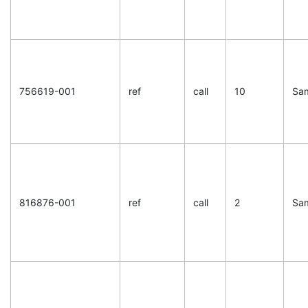
756619-001
ref
call
10
Sa
816876-001
ref
call
2
Sa