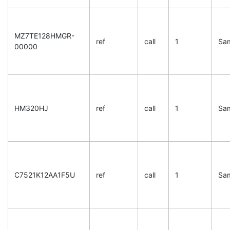
MZ7TE128HMGR-
ref
call
1
Sa
00000
HM320HJ
ref
call
1
Sa
C7521K12AA1F5U
ref
call
1
Sa