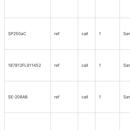
SP250aC
ref
call
1
Sa
187812FL911452
ref
call
1
Sa
SE-208AB
ref
call
1
Sa