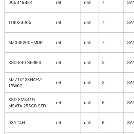
005049884
ref
call
7
SA
118033005
ref
call
7
SA
MZ3S9200HMDP
ref
call
7
SA
SSD 840 SERIES
ref
call
3
SA
MZ7TD128HAFV-
ref
call
3
SA
1BW00
SSD SM841N
ref
call
6
SA
MSATA 256GB SED
08YT4H
ref
call
6
SA