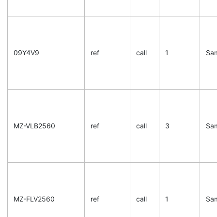
09Y4V9
ref
call
1
Sa
MZ-VLB2560
ref
call
3
Sa
MZ-FLV2560
ref
call
1
Sa