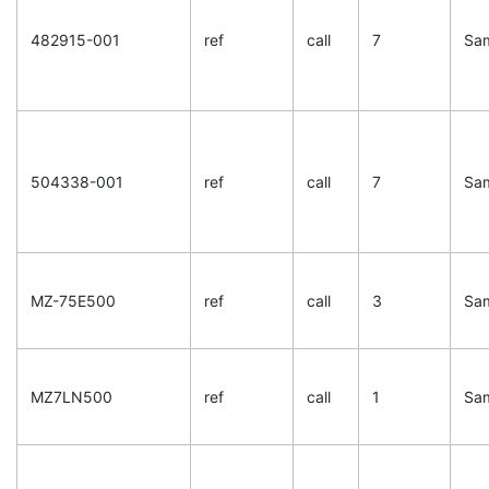
482915-001
ref
call
7
Sa
504338-001
ref
call
7
Sa
MZ-75E500
ref
call
3
Sa
MZ7LN500
ref
call
1
Sa