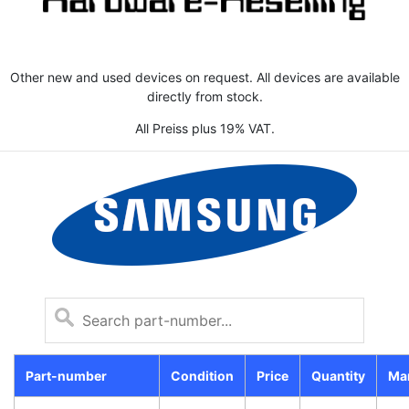
Other new and used devices on request. All devices are available
directly from stock.
All Preiss plus 19% VAT.
Part-number
Condition
Price
Quantity
Ma