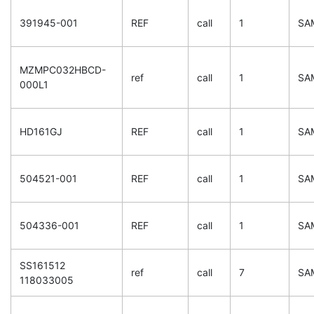
391945-001
REF
call
1
SA
MZMPC032HBCD-
ref
call
1
SA
000L1
HD161GJ
REF
call
1
SA
504521-001
REF
call
1
SA
504336-001
REF
call
1
SA
SS161512
ref
call
7
SA
118033005