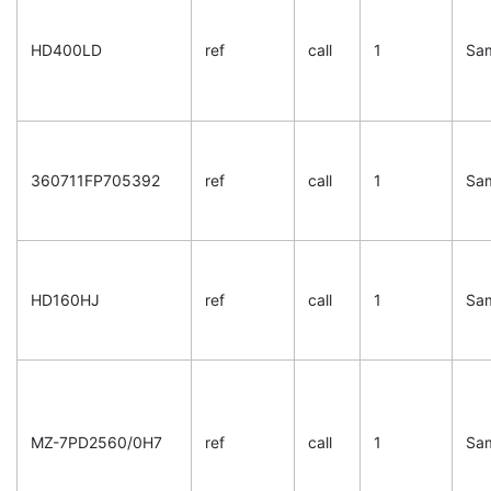
HD400LD
ref
call
1
Sa
360711FP705392
ref
call
1
Sa
HD160HJ
ref
call
1
Sa
MZ-7PD2560/0H7
ref
call
1
Sa