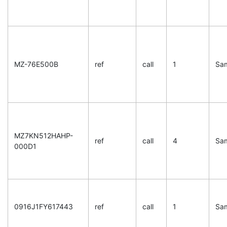
MZ-76E500B
ref
call
1
Sa
MZ7KN512HAHP-
ref
call
4
Sa
000D1
0916J1FY617443
ref
call
1
Sa