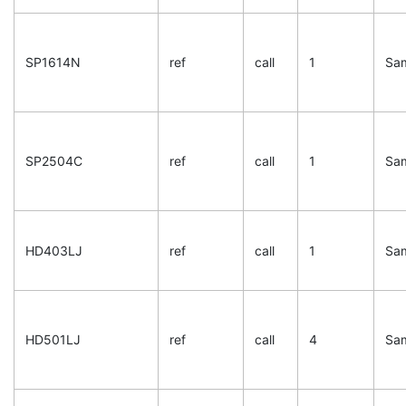
SP1614N
ref
call
1
Sa
SP2504C
ref
call
1
Sa
HD403LJ
ref
call
1
Sa
HD501LJ
ref
call
4
Sa