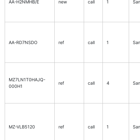
AA-H2NMHB/E
new
call
1
Sa
AA-RD7NSDO
ref
call
1
Sa
MZ7LN1T0HAJQ-
ref
call
4
Sa
000H1
MZ-VLB5120
ref
call
1
Sa