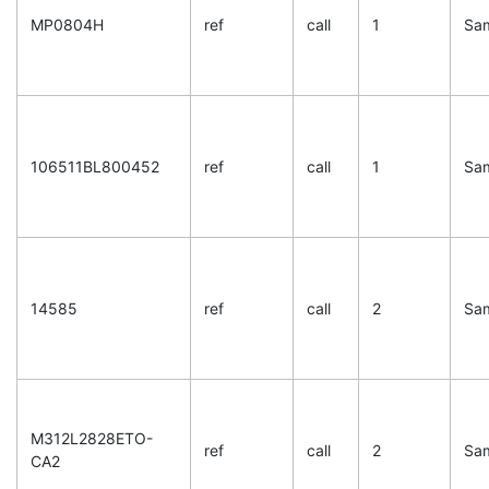
MP0804H
ref
call
1
Sa
106511BL800452
ref
call
1
Sa
14585
ref
call
2
Sa
M312L2828ETO-
ref
call
2
Sa
CA2