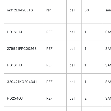
m312L6420ETS
ref
call
50
sa
HD161HJ
REF
call
1
SA
279521FPC00268
REF
call
1
SA
HD161HJ
REF
call
1
SA
320421KQ204341
REF
call
1
SA
HD254GJ
REF
call
2
SA