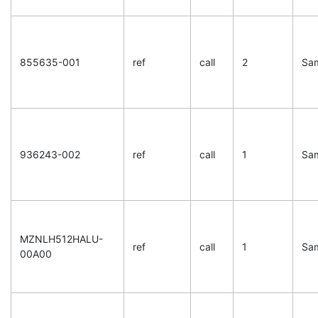
855635-001
ref
call
2
Sa
936243-002
ref
call
1
Sa
MZNLH512HALU-
ref
call
1
Sa
00A00