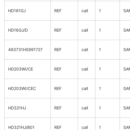
HD161GJ
REF
call
1
SA
HD16GJ/D
REF
call
1
SA
493731HS991727
REF
call
1
SA
HD203WI/CE
REF
call
1
SA
HD203WI/CEC
REF
call
1
SA
HD321HJ
REF
call
1
SA
HD321HJ/B01
REF
call
1
SA