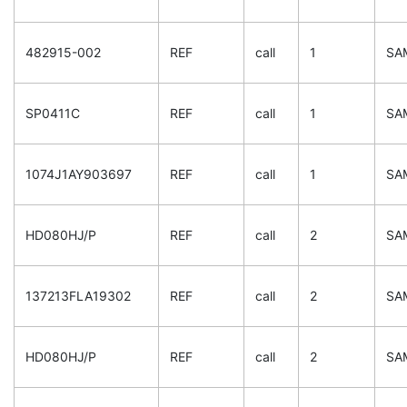
482915-002
REF
call
1
SA
SP0411C
REF
call
1
SA
1074J1AY903697
REF
call
1
SA
HD080HJ/P
REF
call
2
SA
137213FLA19302
REF
call
2
SA
HD080HJ/P
REF
call
2
SA