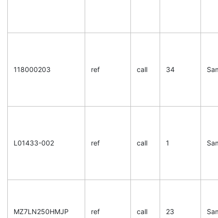
118000203
ref
call
34
Sa
L01433-002
ref
call
1
Sa
MZ7LN250HMJP
ref
call
23
Sa