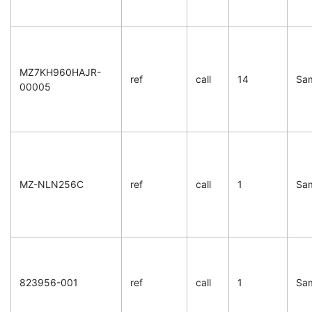
MZ7KH960HAJR-
ref
call
14
Sa
00005
MZ-NLN256C
ref
call
1
Sa
823956-001
ref
call
1
Sa