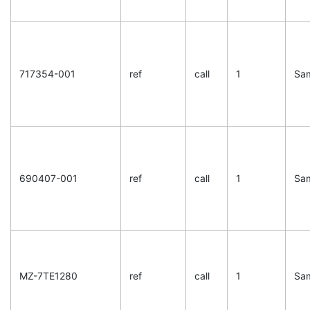
717354-001
ref
call
1
Sa
690407-001
ref
call
1
Sa
MZ-7TE1280
ref
call
1
Sa