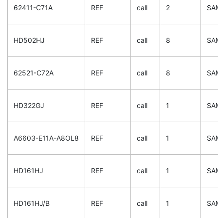
62411-C71A
REF
call
2
SA
HD502HJ
REF
call
8
SA
62521-C72A
REF
call
8
SA
HD322GJ
REF
call
1
SA
A6603-E11A-A8OL8
REF
call
1
SA
HD161HJ
REF
call
1
SA
HD161HJ/B
REF
call
1
SA