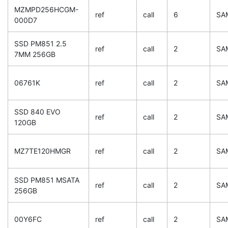
MZMPD256HCGM-
ref
call
6
SA
000D7
SSD PM851 2.5
ref
call
2
SA
7MM 256GB
06761K
ref
call
2
SA
SSD 840 EVO
ref
call
2
SA
120GB
MZ7TE120HMGR
ref
call
2
SA
SSD PM851 MSATA
ref
call
2
SA
256GB
00Y6FC
ref
call
2
SA