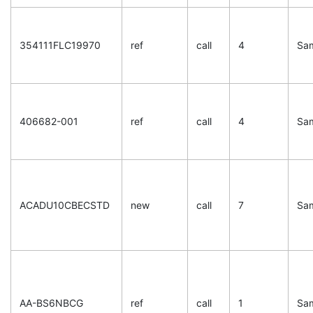
354111FLC19970
ref
call
4
Sa
406682-001
ref
call
4
Sa
ACADU10CBECSTD
new
call
7
Sa
AA-BS6NBCG
ref
call
1
Sa