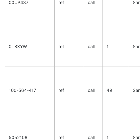
00UP437
ref
call
Sa
0T8XYW
ref
call
1
Sa
100-564-417
ref
call
49
Sa
5052108
ref
call
1
Sa